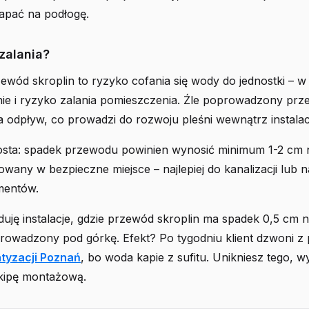
kapać na podłogę.
zalania?
zewód skroplin to ryzyko cofania się wody do jednostki – w
nie i ryzyko zalania pomieszczenia. Źle poprowadzony prz
ia odpływ, co prowadzi do rozwoju pleśni wewnątrz instalacj
rosta: spadek przewodu powinien wynosić minimum 1-2 cm 
owany w bezpieczne miejsce – najlepiej do kanalizacji lub 
mentów.
uję instalacje, gdzie przewód skroplin ma spadek 0,5 cm 
prowadzony pod górkę. Efekt? Po tygodniu klient dzwoni z
tyzacji Poznań
, bo woda kapie z sufitu. Unikniesz tego, w
kipę montażową.