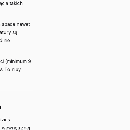
ęcia takich
a spada nawet
atury są
ólnie
ści (minimum 9
. To niby
n
dzieś
ki wewnętrznej