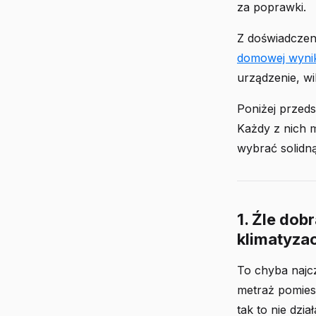
za poprawki.
Z doświadczen
domowej wyni
urządzenie, wi
Poniżej przeds
Każdy z nich 
wybrać solidną
1. Źle dob
klimatyza
To chyba najcz
metraż pomiesz
tak to nie dział