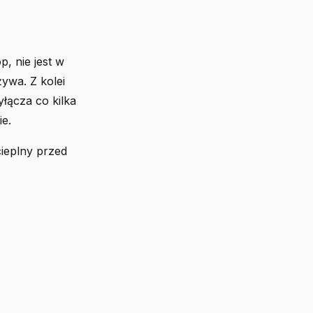
, nie jest w
żywa. Z kolei
yłącza co kilka
ie.
ieplny przed