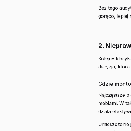
Bez tego audy
gorąco, lepiej
2. Niepra
Kolejny klasyk.
decyzja, która
Gdzie monto
Najczęstsze b
meblami. W tak
działa efektywn
Umieszczenie j