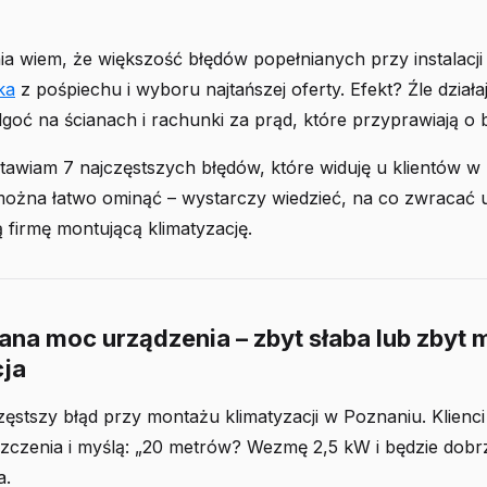
ia wiem, że większość błędów popełnianych przy instalacj
ka
z pośpiechu i wyboru najtańszej oferty. Efekt? Źle działa
lgoć na ścianach i rachunki za prąd, które przyprawiają o 
tawiam 7 najczęstszych błędów, które widuję u klientów w
można łatwo ominąć – wystarczy wiedzieć, na co zwracać 
 firmę montującą klimatyzację.
rana moc urządzenia – zbyt słaba lub zbyt
cja
ęstszy błąd przy montażu klimatyzacji w Poznaniu. Klienci
czenia i myślą: „20 metrów? Wezmę 2,5 kW i będzie dobrze
a.