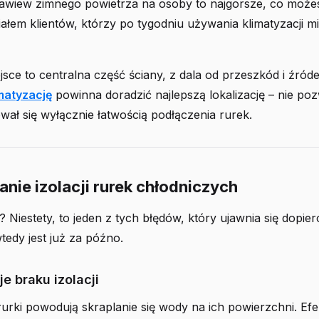
awiew zimnego powietrza na osoby to najgorsze, co możes
iałem klientów, którzy po tygodniu używania klimatyzacji mi
sce to centralna część ściany, z dala od przeszkód i źróde
matyzację
powinna doradzić najlepszą lokalizację – nie po
rował się wyłącznie łatwością podłączenia rurek.
anie izolacji rurek chłodniczych
? Niestety, to jeden z tych błędów, który ujawnia się dopier
wtedy jest już za późno.
 braku izolacji
urki powodują skraplanie się wody na ich powierzchni. Efe