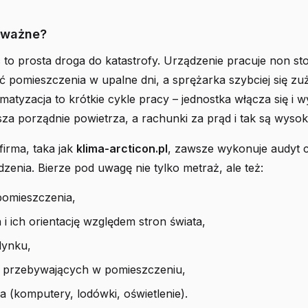
 ważne?
to prosta droga do katastrofy. Urządzenie pracuje non stop
ić pomieszczenia w upalne dni, a sprężarka szybciej się zu
matyzacja to krótkie cykle pracy – jednostka włącza się i w
sza porządnie powietrza, a rachunki za prąd i tak są wysok
firma, taka jak
klima-arcticon.pl
, zawsze wykonuje audyt c
enia. Bierze pod uwagę nie tylko metraż, ale też:
omieszczenia,
n i ich orientację względem stron świata,
dynku,
b przebywających w pomieszczeniu,
ła (komputery, lodówki, oświetlenie).