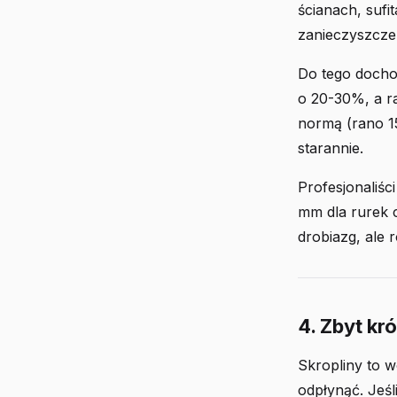
ścianach, sufi
zanieczyszczeń
Do tego dochod
o 20-30%, a r
normą (rano 1
starannie.
Profesjonaliśc
mm dla rurek c
drobiazg, ale 
4. Zbyt kr
Skropliny to w
odpłynąć. Jeśl