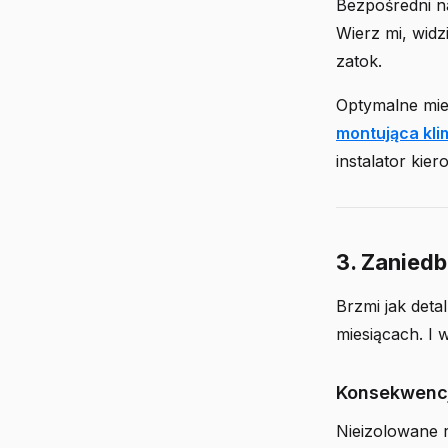
Bezpośredni n
Wierz mi, widz
zatok.
Optymalne miej
montująca kli
instalator kie
3. Zaniedb
Brzmi jak detal
miesiącach. I 
Konsekwencje
Nieizolowane r