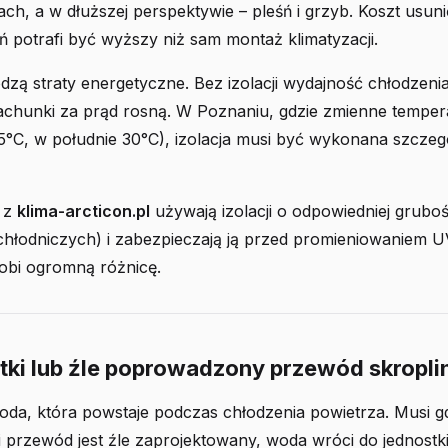
tach, a w dłuższej perspektywie – pleśń i grzyb. Koszt usuni
 potrafi być wyższy niż sam montaż klimatyzacji.
zą straty energetyczne. Bez izolacji wydajność chłodzeni
achunki za prąd rosną. W Poznaniu, gdzie zmienne temper
5°C, w południe 30°C), izolacja musi być wykonana szczeg
i z
klima-arcticon.pl
używają izolacji o odpowiedniej grubo
hłodniczych) i zabezpieczają ją przed promieniowaniem UV
robi ogromną różnicę.
ótki lub źle poprowadzony przewód skropli
oda, która powstaje podczas chłodzenia powietrza. Musi g
i przewód jest źle zaprojektowany, woda wróci do jednost