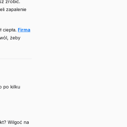
z zrobić.
eli zapalenie
ł ciepła.
Firma
zwól, żeby
o po kilku
kt? Wilgoć na