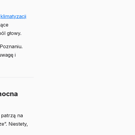
i
klimatyzacji
jące
ból głowy.
 Poznaniu.
uwagę i
 mocna
 patrzą na
”. Niestety,