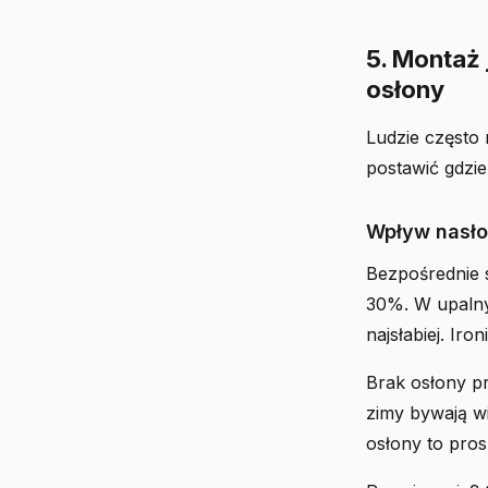
5. Montaż 
osłony
Ludzie często 
postawić gdzie
Wpływ nasło
Bezpośrednie 
30%. W upalny 
najsłabiej. Iro
Brak osłony pr
zimy bywają wi
osłony to pros