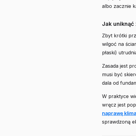
albo zacznie 
Jak uniknąć 
Zbyt krótki pr
wilgoć na ścia
płaski) utrudn
Zasada jest p
musi być skier
dala od funda
W praktyce wid
wręcz jest po
naprawę klima
sprawdzoną e