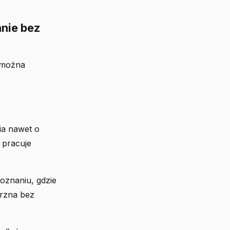
anie bez
ą można
ia nawet o
 pracuje
oznaniu, gdzie
trzna bez