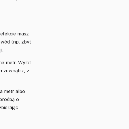
 efekcie masz
ewód (np. zbyt
i.
na metr. Wylot
na zewnątrz, z
na metr albo
 prośbą o
ybierając