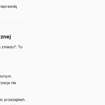
 naprawdę
rznej
 zmieści”. To
wionym
zacja nie
do przeziębień.