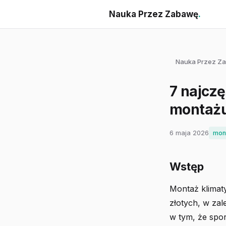
Nauka Przez Zabawę
.
Nauka Przez Z
7 najcz
montażu
6 maja 2026
mont
Wstęp
Montaż klimaty
złotych, w zal
w tym, że spo