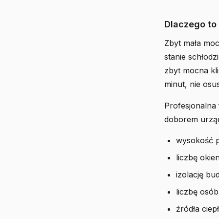
Dlaczego to
Zbyt mała moc 
stanie schłodz
zbyt mocna kli
minut, nie osu
Profesjonalna 
doborem urządz
wysokość p
liczbę okie
izolację bu
liczbę osó
źródła ciep