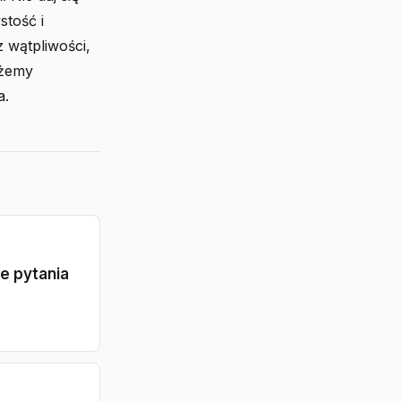
stość i
z wątpliwości,
ażemy
a.
e pytania