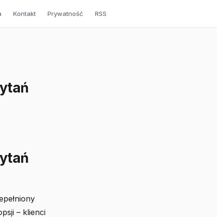
a
Kontakt
Prywatność
RSS
ytań
ytań
epełniony
sji – klienci