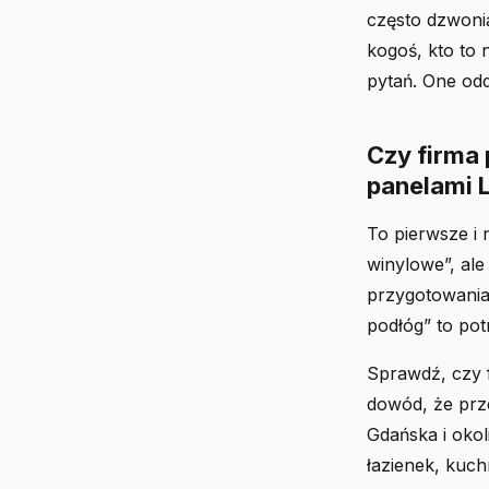
często dzwonią
kogoś, kto to 
pytań. One odd
Czy firma
panelami 
To pierwsze i 
winylowe”, al
przygotowania 
podłóg” to potr
Sprawdź, czy f
dowód, że przes
Gdańska i okol
łazienek, kuch