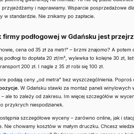
k, przyjeżdżamy i naprawiamy. Wsparcie posprzedażowe dla
w standardzie. Nie znikamy po zapłacie.
k firmy podłogowej w Gdańsku jest przejr
nowie, cena od 35 zł za metr!” – brzmi znajomo? A potem o
 podłogi to dopłata 20 zł/m², wylewka to kolejne 30 zł, list
ransport 200 zł. I nagle z 35 zł robi się 100 zł.
tóre podają ceny „od metra” bez wyszczególnienia. Poproś
pozycje
. W Gdańsku stawki za montaż paneli winylowych w
 – ale to zależy od zakresu. Im więcej szczegółów w wycen
ko przykrych niespodzianek.
ostępnia szczegółowe wyceny – zarówno online, jak i stac
e. Nie chowamy kosztów w małym druczku. Chcesz wiedzieć