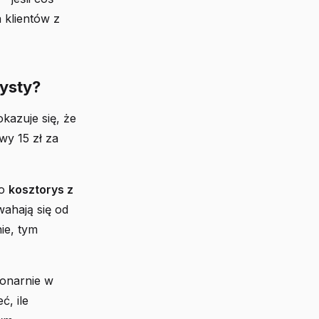
 klientów z
zysty?
kazuje się, że
wy 15 zł za
 o
kosztorys z
ahają się od
ie, tym
jonarnie w
, ile