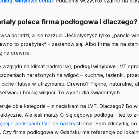
odłogi winylowe cena
? Podajemy wszystko czarno na biał
riały poleca firma podłogowa i dlaczego?
a doradzi, a nie narzuci. Jeśli słyszysz tylko „panele wi
rewno to przeżytek” – zastanów się. Albo firma ma na stanie
ię na drewnie.
 względu na klimat nadmorski,
podłogi winylowe
LVT spra
szczeniach narażonych na wilgoć – kuchnie, łazienki, prze
ciche i łatwe w utrzymaniu. Drewno? Piękne, naturalne, 
serwacji i boi się wilgoci. To wybór dla świadomych.
eruje obie kategorie – z naciskiem na LVT. Dlaczego? Bo w 
aktyczne. Ale jeśli marzy Ci się dębowa podłoga – też to z
ięcej o podłogach LVT na naszej
stronie. Sam zdecyduj, co
 Czy firma podłogowa w Gdańsku ma referencje od lokaln