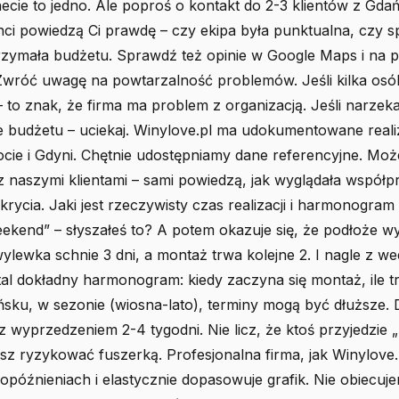
necie to jedno. Ale poproś o kontakt do 2-3 klientów z Gdań
nci powiedzą Ci prawdę – czy ekipa była punktualna, czy s
rzymała budżetu. Sprawdź też opinie w Google Maps i na p
wróć uwagę na powtarzalność problemów. Jeśli kilka osó
 to znak, że firma ma problem z organizacją. Jeśli narzeka
e budżetu – uciekaj. Winylove.pl ma udokumentowane reali
cie i Gdyni. Chętnie udostępniamy dane referencyjne. Moż
naszymi klientami – sami powiedzą, jak wyglądała współpr
rycia. Jaki jest rzeczywisty czas realizacji i harmonogram
ekend” – słyszałeś to? A potem okazuje się, że podłoże 
lewka schnie 3 dni, a montaż trwa kolejne 2. I nagle z w
stal dokładny harmonogram: kiedy zaczyna się montaż, ile t
sku, w sezonie (wiosna-lato), terminy mogą być dłuższe. 
wyprzedzeniem 2-4 tygodni. Nie licz, że ktoś przyjedzie 
z ryzykować fuszerką. Profesjonalna firma, jak Winylove.p
późnieniach i elastycznie dopasowuje grafik. Nie obiecuj