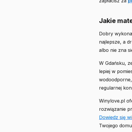
zapłacisz za
p
Jakie mate
Dobry wykonawc
najlepsze, a d
albo nie zna s
W Gdańsku, ze
lepiej w pomie
wodoodporne, 
regularnej kon
Winylove.pl of
rozwiązanie pr
Dowiedz się w
Twojego domu.