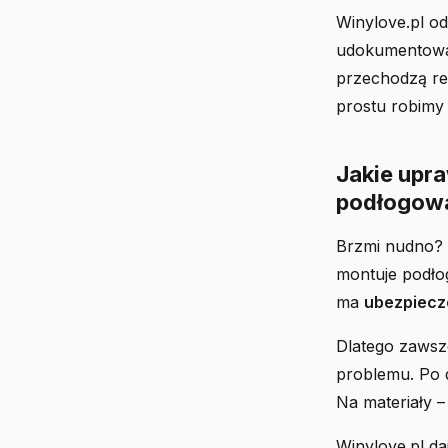
Winylove.pl od 
udokumentowan
przechodzą re
prostu robimy 
Jakie upra
podłogow
Brzmi nudno? 
montuje podłog
ma
ubezpiecz
Dlatego zawsze
problemu. Po 
Na materiały –
Winylove.pl da