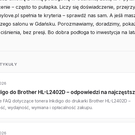
cenie – często to pułapka. Liczy się doświadczenie, przejrzy
ylove.pl spełnia te kryteria – sprawdź nas sam. A jeśli mas
szego salonu w Gdańsku. Porozmawiamy, doradzimy, pok
 ciśnienia, bez presji. Bo dobra podłoga to inwestycja na lat
RTYKUŁY
026
digo do Brother HL-L2402D – odpowiedzi na najczęstsz
FAQ dotyczące tonera Inkdigo do drukarki Brother HL-L2402D –
ść, wydajność, wymiana i opłacalność zakupu.
026