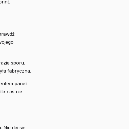
rint.
Sprawdź
wojego
azie sporu.
yła fabryczna.
entem paneli.
dla nas nie
Nie daj się