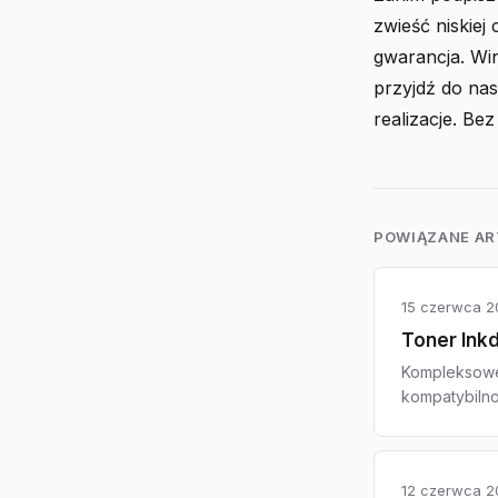
zwieść niskiej 
gwarancja. Win
przyjdź do na
realizacje. Bez
POWIĄZANE A
15 czerwca 2
Toner Ink
Kompleksowe 
kompatybilno
12 czerwca 2