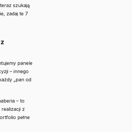
 teraz szukają
e, zadaj te 7
 z
ontujemy panele
zji – innego
 każdy „pan od
aberia – to
realizacji z
ortfolio pełne