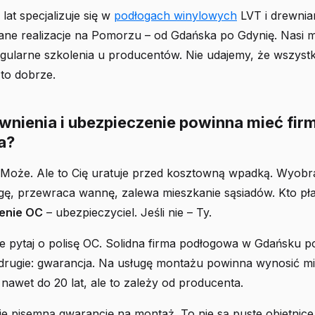
lat specjalizuje się w
podłogach winylowych
LVT i drewni
e realizacje na Pomorzu – od Gdańska po Gdynię. Nasi 
gularne szkolenia u producentów. Nie udajemy, że wszyst
to dobrze.
wnienia i ubezpieczenie powinna mieć fir
a?
Może. Ale to Cię uratuje przed kosztowną wpadką. Wyobra
ę, przewraca wannę, zalewa mieszkanie sąsiadów. Kto płac
enie OC
– ubezpieczyciel. Jeśli nie – Ty.
 pytaj o polisę OC. Solidna firma podłogowa w Gdańsku po
drugie: gwarancja. Na usługę montażu powinna wynosić mi
 nawet do 20 lat, ale to zależy od producenta.
je pisemną gwarancję na montaż. To nie są puste obietnice –