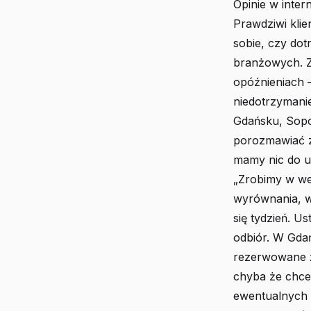
Opinie w inter
Prawdziwi klie
sobie, czy dot
branżowych. Z
opóźnieniach –
niedotrzymani
Gdańsku, Sopo
porozmawiać z 
mamy nic do uk
„Zrobimy w we
wyrównania, wy
się tydzień. U
odbiór. W Gdań
rezerwowane z 
chyba że chces
ewentualnych o