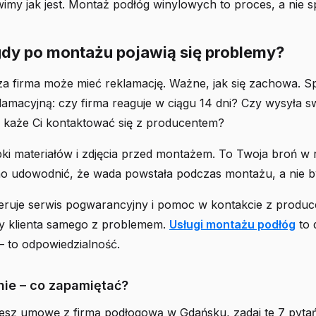
imy jak jest. Montaż podłóg winylowych to proces, a nie sp
gdy po montażu pojawią się problemy?
za firma może mieć reklamację. Ważne, jak się zachowa. 
amacyjną: czy firma reaguje w ciągu 14 dni? Czy wysyła s
 każe Ci kontaktować się z producentem?
i materiałów i zdjęcia przed montażem. To Twoja broń w r
no udowodnić, że wada powstała podczas montażu, a nie b
feruje serwis pogwarancyjny i pomoc w kontakcie z produc
y klienta samego z problemem.
Usługi montażu podłóg
to 
– to odpowiedzialność.
e – co zapamiętać?
sz umowę z firmą podłogową w Gdańsku, zadaj te 7 pytań. 