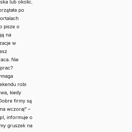
ska lub okolic.
przątała po
ortalach
b pisze o
ją na
zacje w
esz
aca. Nie
 prac?
wymaga
eekendu robi
rwa, kiedy
Dobre firmy są
„na wczoraj” –
l, informuje o
emy gruszek na