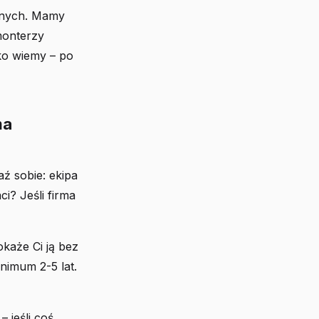
anych. Mamy
monterzy
ko wiemy – po
ma
ź sobie: ekipa
i? Jeśli firma
każe Ci ją bez
nimum 2-5 lat.
 jeśli coś