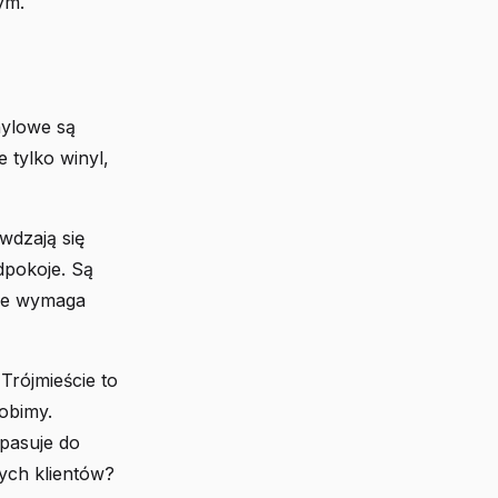
ym.
nylowe są
 tylko winyl,
wdzają się
dpokoje. Są
ale wymaga
Trójmieście to
robimy.
 pasuje do
ych klientów?