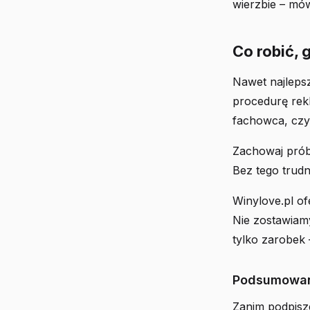
wierzbie – mów
Co robić, 
Nawet najleps
procedurę rekl
fachowca, czy
Zachowaj próbk
Bez tego trud
Winylove.pl o
Nie zostawiam
tylko zarobek 
Podsumowani
Zanim podpisze