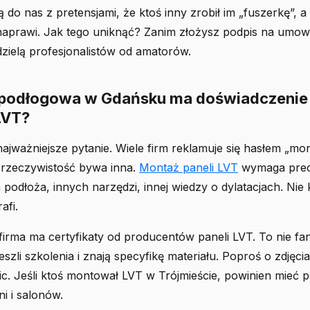
 do nas z pretensjami, że ktoś inny zrobił im „fuszerkę”, a
naprawi. Jak tego uniknąć? Zanim złożysz podpis na umowi
zielą profesjonalistów od amatorów.
 podłogowa w Gdańsku ma doświadczenie
LVT?
najważniejsze pytanie. Wiele firm reklamuje się hasłem „m
e rzeczywistość bywa inna.
Montaż paneli LVT
wymaga precy
podłoża, innych narzędzi, innej wiedzy o dylatacjach. Nie
afi.
irma ma certyfikaty od producentów paneli LVT. To nie fan
zli szkolenia i znają specyfikę materiału. Poproś o zdjęcia 
ic. Jeśli ktoś montował LVT w Trójmieście, powinien mieć p
ni i salonów.