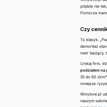
pójdzie nie ta
Pomorza mamy 
Czy cenni
To klasyk. „Pa
demontaż starej
metr bieżący, t
Unikaj firm, k
podziałem na 
35 do 60 zł/m²
mniejsze ryzy
Winylove.pl ud
naszym saloni