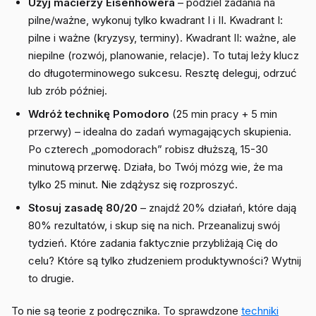
Użyj macierzy Eisenhowera
– podziel zadania na
pilne/ważne, wykonuj tylko kwadrant I i II. Kwadrant I:
pilne i ważne (kryzysy, terminy). Kwadrant II: ważne, ale
niepilne (rozwój, planowanie, relacje). To tutaj leży klucz
do długoterminowego sukcesu. Resztę deleguj, odrzuć
lub zrób później.
Wdróż technikę Pomodoro
(25 min pracy + 5 min
przerwy) – idealna do zadań wymagających skupienia.
Po czterech „pomodorach” robisz dłuższą, 15-30
minutową przerwę. Działa, bo Twój mózg wie, że ma
tylko 25 minut. Nie zdążysz się rozproszyć.
Stosuj zasadę 80/20
– znajdź 20% działań, które dają
80% rezultatów, i skup się na nich. Przeanalizuj swój
tydzień. Które zadania faktycznie przybliżają Cię do
celu? Które są tylko złudzeniem produktywności? Wytnij
to drugie.
To nie są teorie z podręcznika. To sprawdzone
techniki