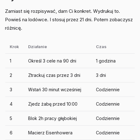
Zamiast się rozpisywać, dam Ci konkret. Wydrukuj to.
Powieś na lodówce. I stosuj przez 21 dni. Potem zobaczysz
różnicę.
Krok
Działanie
Czas
1
Określ 3 cele na 90 dni
1 godzina
2
Ztrackuj czas przez 3 dni
3 dni
3
Wstań 30 minut wcześniej
Codziennie
4
Zjedz żabę przed 10:00
Codziennie
5
Blok 2h pracy głębokiej
Codziennie
6
Macierz Eisenhowera
Codziennie