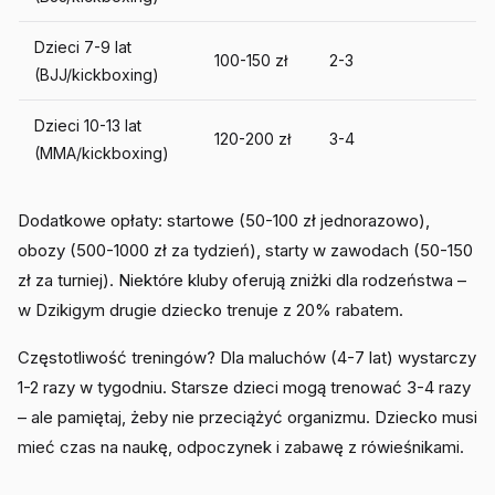
Dzieci 7-9 lat
100-150 zł
2-3
(BJJ/kickboxing)
Dzieci 10-13 lat
120-200 zł
3-4
(MMA/kickboxing)
Dodatkowe opłaty: startowe (50-100 zł jednorazowo),
obozy (500-1000 zł za tydzień), starty w zawodach (50-150
zł za turniej). Niektóre kluby oferują zniżki dla rodzeństwa –
w Dzikigym drugie dziecko trenuje z 20% rabatem.
Częstotliwość treningów? Dla maluchów (4-7 lat) wystarczy
1-2 razy w tygodniu. Starsze dzieci mogą trenować 3-4 razy
– ale pamiętaj, żeby nie przeciążyć organizmu. Dziecko musi
mieć czas na naukę, odpoczynek i zabawę z rówieśnikami.