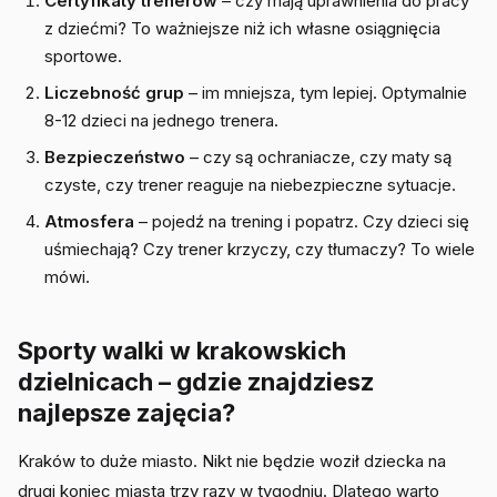
Certyfikaty trenerów
– czy mają uprawnienia do pracy
z dziećmi? To ważniejsze niż ich własne osiągnięcia
sportowe.
Liczebność grup
– im mniejsza, tym lepiej. Optymalnie
8-12 dzieci na jednego trenera.
Bezpieczeństwo
– czy są ochraniacze, czy maty są
czyste, czy trener reaguje na niebezpieczne sytuacje.
Atmosfera
– pojedź na trening i popatrz. Czy dzieci się
uśmiechają? Czy trener krzyczy, czy tłumaczy? To wiele
mówi.
Sporty walki w krakowskich
dzielnicach – gdzie znajdziesz
najlepsze zajęcia?
Kraków to duże miasto. Nikt nie będzie woził dziecka na
drugi koniec miasta trzy razy w tygodniu. Dlatego warto