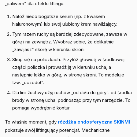
„paliwem” dla efektu liftingu.
Nałóż nieco bogatsze serum (np. z kwasem
hialuronowym) lub swój ulubiony krem nawilżający.
Tym razem ruchy są bardziej zdecydowane, zawsze w
górę i na zewnątrz. Wyobraź sobie, że delikatnie
„zawijasz” skórę w kierunku skroni.
Skup się na policzkach. Przyłóż głowicę w środkowej
części policzka i prowadź ją w kierunku ucha, a
następnie lekko w górę, w stronę skroni. To modeluje
tzw. „oczodół”.
Dla linii żuchwy użyj ruchów „od dołu do góry”: od środka
brody w stronę ucha, podnosząc przy tym narzędzie. To
pomaga wyodrębnić kontur.
To właśnie moment, gdy
różdżka endosferyczna SKINMI
pokazuje swój liftingujący potencjał. Mechaniczne