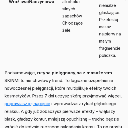
Wrażliwa/Naczyniowa
alkoholu i
niemalże
silnych
głaskające.
zapachów.
Przetestuj
Chłodzące
masaż
żele.
najpierw na
małym
fragmencie
policzka.
Podsumowując,
rutyna pielęgnacyjna z masażerem
SKINMI to nie chwilowy trend. To logiczne uzupełnienie
nowoczesnej pielęgnacji, które multiplikuje efekty twoich
kosmetyków. Przez 7 dni uczysz skórę przyjmować więcej,
poprawiasz jej napięcie
i wprowadzasz rytuał głębokiego
relaksu. A gdy już zobaczysz pierwsze efekty – większy
blask, gładszy kontur, mniejszą opuchliznę – trudno będzie
wrócić do jedynie ręcznego nakładania kremu. To po prostu