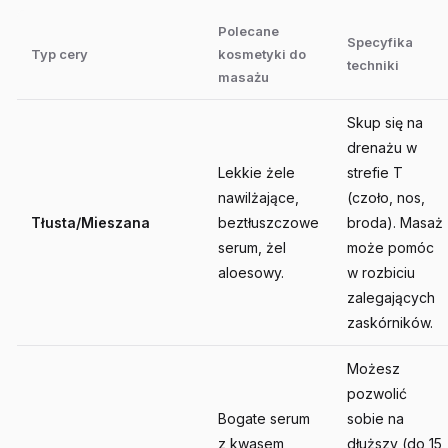
Polecane
Specyfika
Typ cery
kosmetyki do
techniki
masażu
Skup się na
drenażu w
Lekkie żele
strefie T
nawilżające,
(czoło, nos,
Tłusta/Mieszana
beztłuszczowe
broda). Masaż
serum, żel
może pomóc
aloesowy.
w rozbiciu
zalegających
zaskórników.
Możesz
pozwolić
Bogate serum
sobie na
z kwasem
dłuższy (do 15