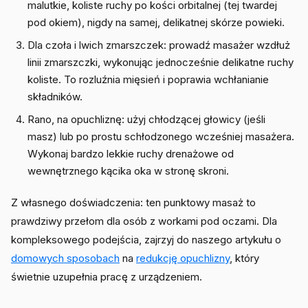
malutkie, koliste ruchy po kości orbitalnej (tej twardej
pod okiem), nigdy na samej, delikatnej skórze powieki.
Dla czoła i lwich zmarszczek: prowadź masażer wzdłuż
linii zmarszczki, wykonując jednocześnie delikatne ruchy
koliste. To rozluźnia mięsień i poprawia wchłanianie
składników.
Rano, na opuchliznę: użyj chłodzącej głowicy (jeśli
masz) lub po prostu schłodzonego wcześniej masażera.
Wykonaj bardzo lekkie ruchy drenażowe od
wewnętrznego kącika oka w stronę skroni.
Z własnego doświadczenia: ten punktowy masaż to
prawdziwy przełom dla osób z workami pod oczami. Dla
kompleksowego podejścia, zajrzyj do naszego artykułu o
domowych sposobach
na
redukcję opuchlizny
, który
świetnie uzupełnia pracę z urządzeniem.