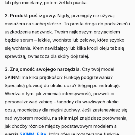
lub płyn micelarny, potem żel lub pianka.
2. Produkt poślizgowy.
Nigdy, przenigdy nie używaj
masażera na suchej skórze. To prosta droga do podrażnień i
uszkodzenia naczynek. Twoim najlepszym przyjacielem
będzie serum – lekkie, wodniste lub żelowe, które szybko
się wchłania. Krem nawilżający lub kilka kropli oleju też się
sprawdzą, zwłaszcza dla skóry dojrzałej.
3. Znajomość swojego narzędzia.
Czy twój model
SKINMI ma kilka prędkości? Funkcję podgrzewania?
Specjalną głowicę do okolic oczu? Sięgnij po instrukcję.
Wiedza o tym, jak zmieniać intensywność, pozwoli ci
personalizować zabieg – łagodny dla wrażliwych okolic
oczu, mocniejszy dla mięśni żuchwy. Jeśli zastanawiasz się
nad wyborem modelu, na
skinmi.pl
znajdziesz porównania,
jak choćby różnice między podstawowym modelem a
wersją
SKINMI Elite
, która oferuje rozszerzone funkcje.