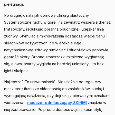
pielęgnacji.
Po drugie, działa jak domowy chirurg plastyczny.
Systematyczne ruchy w górę i na zewnątrz wspierają drenaż
limfatyczny, redukując poranną opuchliznę i „ciężką” linię
żuchwy. Stymulacja mikrokrążenia dostarcza więcej tlenu i
składników odżywczych, co w efekcie daje
natychmiastowy, zdrowy rumieniec i długofalowo poprawia
gęstość skóry. Drobne zmarszczki mimiczne wygładzają
się, a owal twarzy wygląda na bardziej uniesiony. I to bez
igieł i skalpela.
Najlepsze? To uniwersalność. Niezależnie od tego, czy
masz cerę tłustą ze skłonnością do zaskórników, suchą i
wymagającą nawilżenia, czy dojrzałą z pierwszymi oznakami
wiotczenia –
masażer odmładzający SKINMI
znajdzie w
niej zastosowanie. Po prostu dostosowujesz kosmetyk,