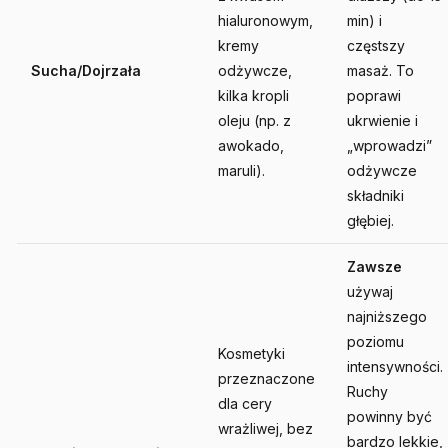
hialuronowym,
min) i
kremy
częstszy
Sucha/Dojrzała
odżywcze,
masaż. To
kilka kropli
poprawi
oleju (np. z
ukrwienie i
awokado,
„wprowadzi”
maruli).
odżywcze
składniki
głębiej.
Zawsze
używaj
najniższego
poziomu
Kosmetyki
intensywności.
przeznaczone
Ruchy
dla cery
powinny być
wrażliwej, bez
bardzo lekkie,