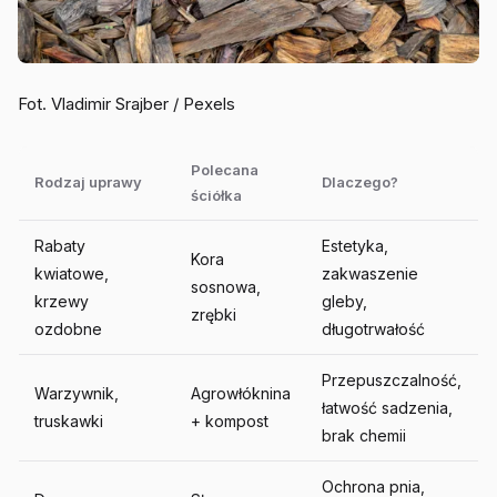
Fot. Vladimir Srajber / Pexels
Polecana
Rodzaj uprawy
Dlaczego?
ściółka
Rabaty
Estetyka,
Kora
kwiatowe,
zakwaszenie
sosnowa,
krzewy
gleby,
zrębki
ozdobne
długotrwałość
Przepuszczalność,
Warzywnik,
Agrowłóknina
łatwość sadzenia,
truskawki
+ kompost
brak chemii
Ochrona pnia,