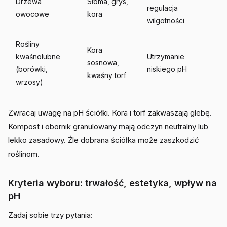
Drzewa
Słoma, grys,
regulacja
owocowe
kora
wilgotności
Rośliny
Kora
kwaśnolubne
Utrzymanie
sosnowa,
(borówki,
niskiego pH
kwaśny torf
wrzosy)
Zwracaj uwagę na pH ściółki. Kora i torf zakwaszają glebę.
Kompost i obornik granulowany mają odczyn neutralny lub
lekko zasadowy. Źle dobrana ściółka może zaszkodzić
roślinom.
Kryteria wyboru: trwałość, estetyka, wpływ na
pH
Zadaj sobie trzy pytania: