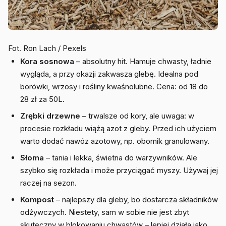
Fot. Ron Lach / Pexels
Kora sosnowa
– absolutny hit. Hamuje chwasty, ładnie
wygląda, a przy okazji zakwasza glebę. Idealna pod
borówki, wrzosy i rośliny kwaśnolubne. Cena: od 18 do
28 zł za 50L.
Zrębki drzewne
– trwalsze od kory, ale uwaga: w
procesie rozkładu wiążą azot z gleby. Przed ich użyciem
warto dodać nawóz azotowy, np. obornik granulowany.
Słoma
– tania i lekka, świetna do warzywników. Ale
szybko się rozkłada i może przyciągać myszy. Używaj jej
raczej na sezon.
Kompost
– najlepszy dla gleby, bo dostarcza składników
odżywczych. Niestety, sam w sobie nie jest zbyt
skuteczny w blokowaniu chwastów – lepiej działa jako